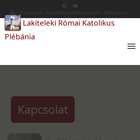
+36 76 449 074
mail@lakitelekiplebania.hu
Miserend
Lakiteleki Római Katolikus
Plébánia
Kapcsolat