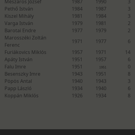
Mészáros József
1987
1990
3
Pethő István
1984
1987
3
Kiszel Mihály
1981
1984
3
Varga István
1979
1981
2
Barotai Endre
1977
1979
2
Marosszéki Zoltán
1971
1977
6
Ferenc
Furiákovics Miklós
1957
1971
14
Apáty István
1951
1957
6
Falu Imre
1951
0
1951
Besenszky Imre
1943
1951
8
Pöpös Antal
1940
1943
3
Papp László
1934
1940
6
Koppán Miklós
1926
1934
8