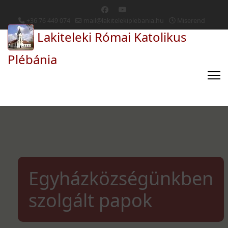
+36 76 449 074
mail@lakitelekiplebania.hu
Miserend
Lakiteleki Római Katolikus
Plébánia
Egyházközségünkben
szolgált papok