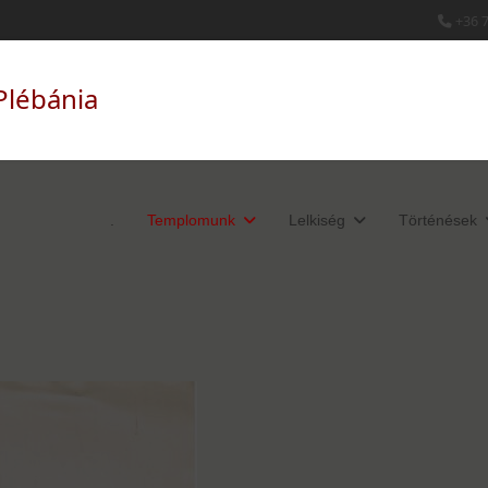
+36 
Plébánia
.
Templomunk
Lelkiség
Történések