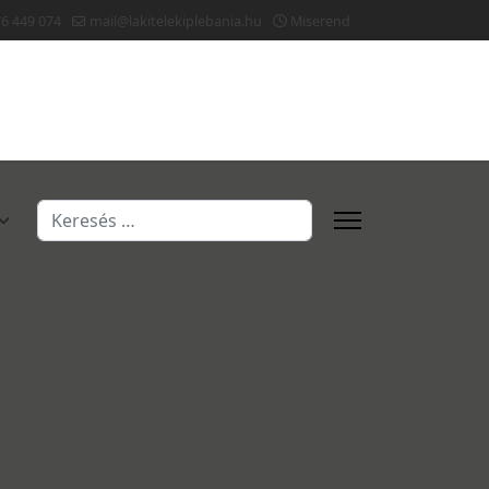
76 449 074
mail@lakitelekiplebania.hu
Miserend
Keresés...