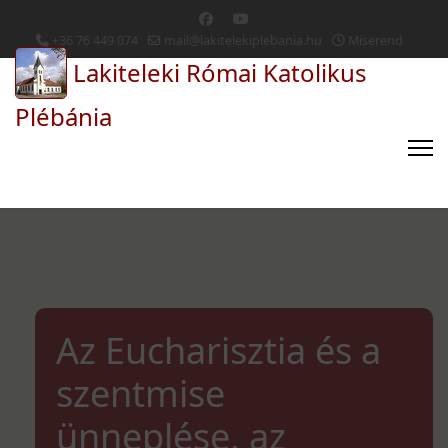
+36 76 449 074
mail@lakitelekiplebania.hu
Miserend
Lakiteleki Római Katolikus
Plébánia
Az Eucharisztia és a
szentmise
ünneplése, az