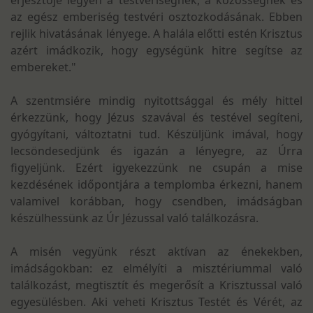
erjesztője legyen a testvériségnek, a közösségnek és
az egész emberiség testvéri osztozkodásának. Ebben
rejlik hivatásának lényege. A halála előtti estén Krisztus
azért imádkozik, hogy egységünk hitre segítse az
embereket."
A szentmsiére mindig nyitottsággal és mély hittel
érkezzünk, hogy Jézus szavával és testével segíteni,
gyógyítani, változtatni tud. Készüljünk imával, hogy
lecsöndesedjünk és igazán a lényegre, az Úrra
figyeljünk. Ezért igyekezzünk ne csupán a mise
kezdésének időpontjára a templomba érkezni, hanem
valamivel korábban, hogy csendben, imádságban
készülhessünk az Úr Jézussal való találkozásra.
A misén vegyünk részt aktívan az énekekben,
imádságokban: ez elmélyíti a misztériummal való
találkozást, megtisztít és megerősít a Krisztussal való
egyesülésben. Aki veheti Krisztus Testét és Vérét, az