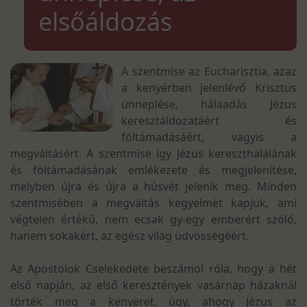
elsőáldozás
A szentmise az Eucharisztia, azaz
a kenyérben jelenlévő Krisztus
ünneplése, hálaadás Jézus
keresztáldozatáért és
föltámadásáért, vagyis a
megváltásért. A szentmise így Jézus kereszthalálának
és föltámadásának emlékezete és megjelenítése,
melyben újra és újra a húsvét jelenik meg. Minden
szentmisében a megváltás kegyelmét kapjuk, ami
végtelen értékű, nem ecsak gy-egy emberért szóló,
hanem sokakért, az egész világ üdvösségéért.
Az Apostolok Cselekedete beszámol róla, hogy a hét
első napján, az első keresztények vasárnap házaknál
törték meg a kenyeret, úgy, ahogy Jézus az