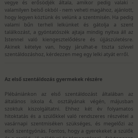
vegye és erősödjék általa, amikor pedig valaki -
valamilyen belső okból - nem veheti magához, ajánlott,
hogy legyen köztünk és velünk a szentmisén. Ha pedig
valami bűn terheli lelkünket és gátolja a szent
találkozást, a gyóntatószék ajtaja mindig nyitva áll az
Istennel való kiengesztelődésre és újjászületésre.
Akinek kételye van, hogy járulhat-e tiszta szívvel
szentáldozáshoz, kérdezzen meg egy lelki atyát erről.
Az első szentáldozás gyermekek részére
Plébániánkon az első szentáldozást általában az
általános iskola 4. osztályának végén, májusban
szoktuk kiszolgáltatni. Ehhez két év folyamatos
hitoktatás és a szülőkkel való rendszeres részvétel a
vasárnapi szentmiséken szükséges, és megelőzi az
első szentgyónás. Fontos, hogy a gyerekeket a szülők