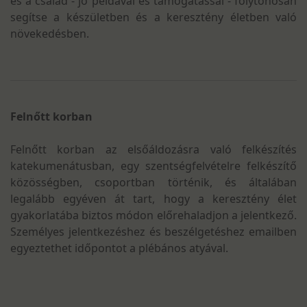
és a család - jó példával és támogatással - folytonosan
segítse a készületben és a keresztény életben való
növekedésben.
Felnőtt korban
Felnőtt korban az elsőáldozásra való felkészítés
katekumenátusban, egy szentségfelvételre felkészítő
közösségben, csoportban történik, és általában
legalább egyéven át tart, hogy a keresztény élet
gyakorlatába biztos módon előrehaladjon a jelentkező.
Személyes jelentkezéshez és beszélgetéshez emailben
egyeztethet időpontot a plébános atyával.