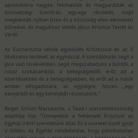
apostolokra hagyta: felolvasták és magyarázták az
ószövetségi Szentírás egy-egy részletét, majd
megbánták nyíltan Isten és a közösség ellen elkövetett
bűneiket, és magukhoz vették Jézus Krisztus Testét és
Vérét.
Az Eucharisztia vétele egyesülés Krisztussal és az ő
titokzatos testével, az egyházzal. A szentáldozás segít a
jóra való törekvésben, segít megszabadulni a bűntől, a
rossz szokásainktól, a betegségektől, erőt ad a
kísértésekben és a betegségekben, és erőt ad a másik
ember elfogadására, az egységre, hiszen „egy
kenyérből és egy kehelyből részesülünk.”
Roger Schütz-Marsauche, a Taizé-i szerzetesközösség
alapítója írja: "Ünnepeljük a feltámadt Krisztust az
Egyház iránti szeretetünk által. Ez a szeretet tüzet gyújt
a földön. Az Egyház rendeltetése, hogy pótolhatatlan