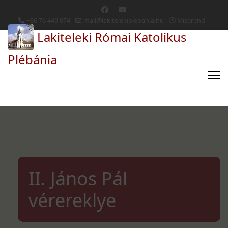
+36 76 449 074
mail@lakitelekiplebania.hu
Miserend
Lakiteleki Római Katolikus
Plébánia
II. János Pál
vérereklye