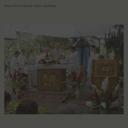
Jézus Szíve ünnep utáni vasárnap