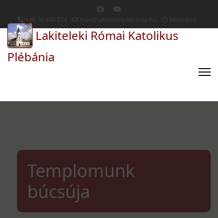
+36 76 449 074
mail@lakitelekiplebania.hu
Miserend
Lakiteleki Római Katolikus
Plébánia
Templomunk
búcsúja