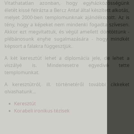
Vitathatatlan azonban, hogy egyházközösségünk
életét kissé felrázta a Bercz Antal által készített alkotás,
melyet 2000-ben templomunknak ajándékozott. Az is
tény, hogy a képeket nem mindenki fogadta szívesen.
Akkor ezt megvitattuk, és végül amellett döntöttünk -
plébánosunk enyhe sugalmazására - hogy mindkét
képsort a falakra függesztjük.
A két keresztút lehet a diplomácia jele, de lehet a
viszályé is. Mindenesetre egyedivé tette
templomunkat.
A keresztútról, ill. történetéről további cikkeket
olvashatunk...
Keresztút
Korabeli ironikus tézisek