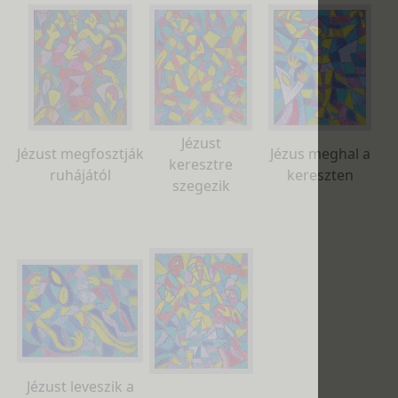
Jézust
Jézust megfosztják
Jézus meghal a
keresztre
ruhájától
kereszten
szegezik
Jézust leveszik a