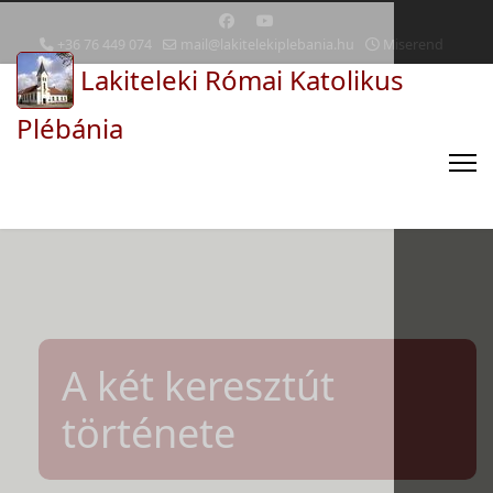
+36 76 449 074
mail@lakitelekiplebania.hu
Miserend
Lakiteleki Római Katolikus
Plébánia
A két keresztút
története