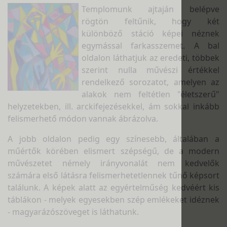
Templomunk ajtaján belépve
rögtön feltűnik, hogy két
különböző stáció képei néznek
egymással farkasszemet. A bal
oldalon láthatjuk az eredeti, többek
szerint nulla művészi értékkel
rendelkező sorozatot, amelyen az
alakok nem feltétlen "életszerű"
helyzetekben, ill. arckifejezésekkel, ám sokkal inkább
felismerhető módon vannak ábrázolva.
A jobb oldalon pedig egy színesebb, általában a
műértők körében elismert szépségű, de a modern
művészetet némely irányvonalát nem kedvelők
számára első látásra felismerhetetlennek tűnő képsort
találunk. A képek alatt az egyértelműség kedvéért kis
táblákon - melyek egyesekben szép emlékeket idéznek
- magyarázószöveget is láthatunk.