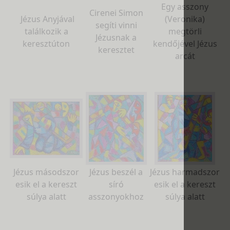
Egy asszony
Cirenei Simon
J
ézus Anyjával
(Veronika)
segíti vinni
találkozik a
megtörli
Jézusnak a
keresztúton
kendőjével Jézus
keresztet
arcát
Jézus másodszor
Jézus beszél a
Jézus harmadszor
esik el a kereszt
síró
esik el a kereszt
súlya alatt
asszonyokhoz
súlya alatt