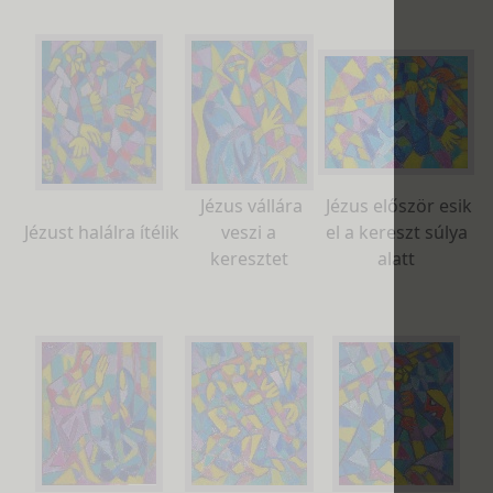
Jézus vállára
Jézus először esik
Jézust halálra ítélik
veszi a
el a kereszt súlya
keresztet
alatt