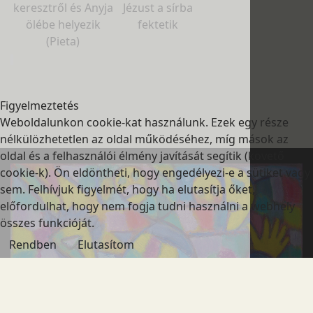
keresztről és Anyja
Jézust a sírba
ölébe helyezik
fektetik
(Pieta)
Figyelmeztetés
Weboldalunkon cookie-kat használunk. Ezek egy része
nélkülözhetetlen az oldal működéséhez, míg mások az olda
és a felhasználói élmény javítását segítik (követő cookie-k).
eldöntheti, hogy engedélyezi-e a sütiket vagy sem. Felhívju
figyelmét, hogy ha elutasítja őket, előfordulhat, hogy nem